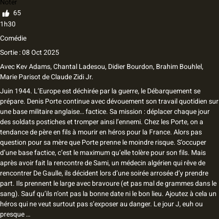
Noter
65
1h30
Comédie
Sortie : 08 Oct 2025
Avec
Kev Adams, Chantal Ladesou, Didier Bourdon, Brahim Bouhlel,
Marie Parisot
de
Claude Zidi Jr.
Juin 1944. L’Europe est déchirée par la guerre, le Débarquement se
prépare. Denis Porte continue avec dévouement son travail quotidien sur
une base militaire anglaise… factice. Sa mission : déplacer chaque jour
des soldats postiches et tromper ainsi l’ennemi. Chez les Porte, on a
tendance de père en fils à mourir en héros pour la France. Alors pas
question pour sa mère que Porte prenne le moindre risque. S’occuper
d’une base factice, c’est le maximum qu’elle tolère pour son fils. Mais
après avoir fait la rencontre de Sami, un médecin algérien qui rêve de
rencontrer De Gaulle, ils décident lors d’une soirée arrosée d’y prendre
part. Ils prennent le large avec bravoure (et pas mal de grammes dans le
sang). Sauf qu’ils n’ont pas la bonne date ni le bon lieu. Ajoutez à cela un
héros qui ne veut surtout pas s’exposer au danger. Le jour J, euh ou
presque …