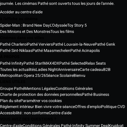
journée. Les cinémas Pathé sont ouverts tous les jours de l'année.
Accéder au centre d'aide
à l'affiche au cinéma
Spider-Man : Brand New Day
L'Odyssée
Toy Story 5
Des Minions et Des Monstres
Tous les films
Cinémas dans vos villes
Pathé Charleroi
Pathé Verviers
Pathé Louvain-la-Neuve
Pathé Genk
Pathé Sint-Niklaas
Pathé Maasmechelen
Pathé Acinapolis
À PROPOS
Pathé Infinity
Pathé Star
IMAX
4DX
Pathé Selected
Relax Seats
Toutes les actualités
Ladies Night
Anniversaire
Carte cadeau
B2B
Metropolitan Opera 25/26
Séance Scolaire
Bienvu
LIENS UTILES
Groupe Pathé
Mentions Légales
Conditions Générales
Charte de protection des données personnelles
Pathé Business
Plan du site
Paramétrer vos cookies
Réglement intérieur Bien vivre votre séance
Offres d'emploi
Politique CVD
Accessibilité : non conforme
Centre d'aide
VOUS AVEZ DES QUESTIONS ?
Centre d'aide
Conditions Générales Pathé Infinity Summer Deal
Kruidvat