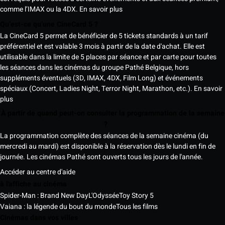
comme l’IMAX ou la 4DX.
En savoir plus
Qu’est-ce qu’une CineCard 5 ?
La CineCard 5 permet de bénéficier de 5 tickets standards à un tarif
préférentiel et est valable 3 mois à partir de la date d'achat. Elle est
utilisable dans la limite de 5 places par séance et par carte pour toutes
les séances dans les cinémas du groupe Pathé Belgique, hors
suppléments éventuels (3D, IMAX, 4DX, Film Long) et événements
spéciaux (Concert, Ladies Night, Terror Night, Marathon, etc.).
En savoir
plus
À partir de quand peut-on consulter la programmation de la semaine
?
La programmation complète des séances de la semaine cinéma (du
mercredi au mardi) est disponible à la réservation dès le lundi en fin de
journée. Les cinémas Pathé sont ouverts tous les jours de l'année.
Accéder au centre d'aide
à l'affiche au cinéma
Spider-Man : Brand New Day
L'Odyssée
Toy Story 5
Vaiana : la légende du bout du monde
Tous les films
Cinémas dans vos villes