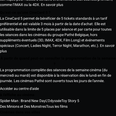
comme l’IMAX ou la 4DX.
En savoir plus
Qu’est-ce qu’une CineCard 5 ?
La CineCard 5 permet de bénéficier de 5 tickets standards à un tarif
préférentiel et est valable 3 mois à partir de la date d'achat. Elle est
utilisable dans la limite de 5 places par séance et par carte pour toutes
les séances dans les cinémas du groupe Pathé Belgique, hors
suppléments éventuels (3D, IMAX, 4DX, Film Long) et événements
spéciaux (Concert, Ladies Night, Terror Night, Marathon, etc.).
En savoir
plus
À partir de quand peut-on consulter la programmation de la semaine
?
La programmation complète des séances de la semaine cinéma (du
mercredi au mardi) est disponible à la réservation dès le lundi en fin de
journée. Les cinémas Pathé sont ouverts tous les jours de l'année.
Accéder au centre d'aide
à l'affiche au cinéma
Spider-Man : Brand New Day
L'Odyssée
Toy Story 5
Des Minions et Des Monstres
Tous les films
Cinémas dans vos villes