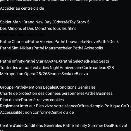
Accéder au centre d'aide
à l'affiche au cinéma
Spider-Man : Brand New Day
L'Odyssée
Toy Story 5
Des Minions et Des Monstres
Tous les films
Cinémas dans vos villes
Pathé Charleroi
Pathé Verviers
Pathé Louvain-la-Neuve
Pathé Genk
Pathé Sint-Niklaas
Pathé Maasmechelen
Pathé Acinapolis
À PROPOS
Pathé Infinity
Pathé Star
IMAX
4DX
Pathé Selected
Relax Seats
Toutes les actualités
Ladies Night
Anniversaire
Carte cadeau
B2B
Metropolitan Opera 25/26
Séance Scolaire
Bienvu
LIENS UTILES
Groupe Pathé
Mentions Légales
Conditions Générales
Charte de protection des données personnelles
Pathé Business
Plan du site
Paramétrer vos cookies
Réglement intérieur Bien vivre votre séance
Offres d'emploi
Politique CVD
Accessibilité : non conforme
Centre d'aide
VOUS AVEZ DES QUESTIONS ?
Centre d'aide
Conditions Générales Pathé Infinity Summer Deal
Kruidvat