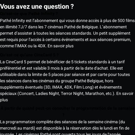
Vous avez une question ?
Qu’est-ce que Pathé Infinity ?
Pathé Infinity est l’abonnement qui vous donne accès à plus de 500 films
en illimité 7J/7 dans les 7 cinémas Pathé de Belgique. L’abonnement
permet d’assister à toutes les séances standards. Un petit supplément
est requis pour l’accès à certains événements et aux séances premium,
comme l’IMAX ou la 4DX.
En savoir plus
Qu’est-ce qu’une CineCard 5 ?
La CineCard 5 permet de bénéficier de 5 tickets standards à un tarif
préférentiel et est valable 3 mois à partir de la date d'achat. Elle est
utilisable dans la limite de 5 places par séance et par carte pour toutes
les séances dans les cinémas du groupe Pathé Belgique, hors
suppléments éventuels (3D, IMAX, 4DX, Film Long) et événements
spéciaux (Concert, Ladies Night, Terror Night, Marathon, etc.).
En savoir
plus
À partir de quand peut-on consulter la programmation de la semaine
?
La programmation complète des séances de la semaine cinéma (du
mercredi au mardi) est disponible à la réservation dès le lundi en fin de
journée. Les cinémas Pathé sont ouverts tous les jours de l'année.