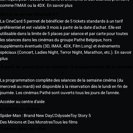
comme l’IMAX ou la 4DX.
En savoir plus
Qu’est-ce qu’une CineCard 5 ?
La CineCard 5 permet de bénéficier de 5 tickets standards à un tarif
préférentiel et est valable 3 mois à partir de la date d'achat. Elle est
utilisable dans la limite de 5 places par séance et par carte pour toutes
les séances dans les cinémas du groupe Pathé Belgique, hors
suppléments éventuels (3D, IMAX, 4DX, Film Long) et événements
spéciaux (Concert, Ladies Night, Terror Night, Marathon, etc.).
En savoir
plus
À partir de quand peut-on consulter la programmation de la semaine
?
La programmation complète des séances de la semaine cinéma (du
mercredi au mardi) est disponible à la réservation dès le lundi en fin de
journée. Les cinémas Pathé sont ouverts tous les jours de l'année.
Accéder au centre d'aide
à l'affiche au cinéma
Spider-Man : Brand New Day
L'Odyssée
Toy Story 5
Des Minions et Des Monstres
Tous les films
Cinémas dans vos villes