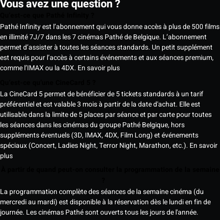
Vous avez une question ?
Qu’est-ce que Pathé Infinity ?
Pathé Infinity est l’abonnement qui vous donne accès à plus de 500 films
en illimité 7J/7 dans les 7 cinémas Pathé de Belgique. L’abonnement
permet d’assister à toutes les séances standards. Un petit supplément
est requis pour l’accès à certains événements et aux séances premium,
comme l’IMAX ou la 4DX.
En savoir plus
Qu’est-ce qu’une CineCard 5 ?
La CineCard 5 permet de bénéficier de 5 tickets standards à un tarif
préférentiel et est valable 3 mois à partir de la date d'achat. Elle est
utilisable dans la limite de 5 places par séance et par carte pour toutes
les séances dans les cinémas du groupe Pathé Belgique, hors
suppléments éventuels (3D, IMAX, 4DX, Film Long) et événements
spéciaux (Concert, Ladies Night, Terror Night, Marathon, etc.).
En savoir
plus
À partir de quand peut-on consulter la programmation de la semaine
?
La programmation complète des séances de la semaine cinéma (du
mercredi au mardi) est disponible à la réservation dès le lundi en fin de
journée. Les cinémas Pathé sont ouverts tous les jours de l'année.