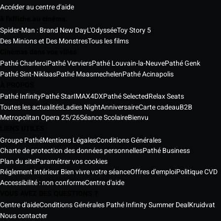
Accéder au centre d'aide
à l'affiche au cinéma
Spider-Man : Brand New Day
L'Odyssée
Toy Story 5
Des Minions et Des Monstres
Tous les films
Cinémas dans vos villes
Pathé Charleroi
Pathé Verviers
Pathé Louvain-la-Neuve
Pathé Genk
Pathé Sint-Niklaas
Pathé Maasmechelen
Pathé Acinapolis
À PROPOS
Pathé Infinity
Pathé Star
IMAX
4DX
Pathé Selected
Relax Seats
Toutes les actualités
Ladies Night
Anniversaire
Carte cadeau
B2B
Metropolitan Opera 25/26
Séance Scolaire
Bienvu
LIENS UTILES
Groupe Pathé
Mentions Légales
Conditions Générales
Charte de protection des données personnelles
Pathé Business
Plan du site
Paramétrer vos cookies
Réglement intérieur Bien vivre votre séance
Offres d'emploi
Politique CVD
Accessibilité : non conforme
Centre d'aide
VOUS AVEZ DES QUESTIONS ?
Centre d'aide
Conditions Générales Pathé Infinity Summer Deal
Kruidvat
Nous contacter