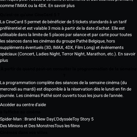
comme l’IMAX ou la 4DX.
En savoir plus
Qu’est-ce qu’une CineCard 5 ?
La CineCard 5 permet de bénéficier de 5 tickets standards à un tarif
préférentiel et est valable 3 mois à partir de la date d'achat. Elle est
utilisable dans la limite de 5 places par séance et par carte pour toutes
les séances dans les cinémas du groupe Pathé Belgique, hors
suppléments éventuels (3D, IMAX, 4DX, Film Long) et événements
spéciaux (Concert, Ladies Night, Terror Night, Marathon, etc.).
En savoir
plus
À partir de quand peut-on consulter la programmation de la semaine
?
La programmation complète des séances de la semaine cinéma (du
mercredi au mardi) est disponible à la réservation dès le lundi en fin de
journée. Les cinémas Pathé sont ouverts tous les jours de l'année.
Accéder au centre d'aide
à l'affiche au cinéma
Spider-Man : Brand New Day
L'Odyssée
Toy Story 5
Des Minions et Des Monstres
Tous les films
Cinémas dans vos villes