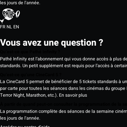
les jours de l'année.
FR
NL
EN
Vous avez une question ?
Qu’est-ce que Pathé Infinity ?
Pathé Infinity est l’abonnement qui vous donne accès à plus d
standards. Un petit supplément est requis pour l’accès à cer
Qu’est-ce qu’une CineCard 5 ?
La CineCard 5 permet de bénéficier de 5 tickets standards à un ta
par carte pour toutes les séances dans les cinémas du groupe
Terror Night, Marathon, etc.).
En savoir plus
À partir de quand peut-on consulter la programmation de la 
La programmation complète des séances de la semaine cinéma (d
les jours de l'année.