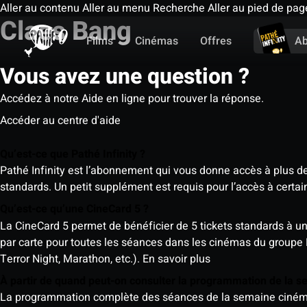
Aller au contenu
Aller au menu
Recherche
Aller au pied de pag
Claes Bang
Films
Cinémas
Offres
A
Vous avez une question ?
Accédez à notre Aide en ligne pour trouver la réponse.
Accéder au centre d'aide
Qu’est-ce que Pathé Infinity ?
Pathé Infinity est l’abonnement qui vous donne accès à plus d
standards. Un petit supplément est requis pour l’accès à cer
Qu’est-ce qu’une CineCard 5 ?
La CineCard 5 permet de bénéficier de 5 tickets standards à un ta
par carte pour toutes les séances dans les cinémas du groupe
Terror Night, Marathon, etc.).
En savoir plus
À partir de quand peut-on consulter la programmation de la 
La programmation complète des séances de la semaine cinéma (d