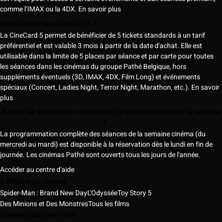
comme l’IMAX ou la 4DX.
En savoir plus
Qu’est-ce qu’une CineCard 5 ?
La CineCard 5 permet de bénéficier de 5 tickets standards à un tarif
préférentiel et est valable 3 mois à partir de la date d'achat. Elle est
utilisable dans la limite de 5 places par séance et par carte pour toutes
les séances dans les cinémas du groupe Pathé Belgique, hors
suppléments éventuels (3D, IMAX, 4DX, Film Long) et événements
spéciaux (Concert, Ladies Night, Terror Night, Marathon, etc.).
En savoir
plus
À partir de quand peut-on consulter la programmation de la semaine
?
La programmation complète des séances de la semaine cinéma (du
mercredi au mardi) est disponible à la réservation dès le lundi en fin de
journée. Les cinémas Pathé sont ouverts tous les jours de l'année.
Accéder au centre d'aide
à l'affiche au cinéma
Spider-Man : Brand New Day
L'Odyssée
Toy Story 5
Des Minions et Des Monstres
Tous les films
Cinémas dans vos villes