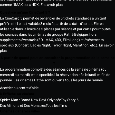
comme l’IMAX ou la 4DX.
En savoir plus
Qu’est-ce qu’une CineCard 5 ?
La CineCard 5 permet de bénéficier de 5 tickets standards à un tarif
préférentiel et est valable 3 mois à partir de la date d'achat. Elle est
utilisable dans la limite de 5 places par séance et par carte pour toutes
les séances dans les cinémas du groupe Pathé Belgique, hors
suppléments éventuels (3D, IMAX, 4DX, Film Long) et événements
spéciaux (Concert, Ladies Night, Terror Night, Marathon, etc.).
En savoir
plus
À partir de quand peut-on consulter la programmation de la semaine
?
La programmation complète des séances de la semaine cinéma (du
mercredi au mardi) est disponible à la réservation dès le lundi en fin de
journée. Les cinémas Pathé sont ouverts tous les jours de l'année.
Accéder au centre d'aide
à l'affiche au cinéma
Spider-Man : Brand New Day
L'Odyssée
Toy Story 5
Des Minions et Des Monstres
Tous les films
Cinémas dans vos villes