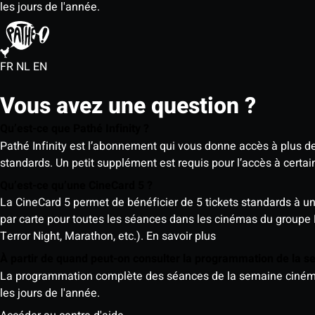
les jours de l'année.
FR
NL
EN
Vous avez une question ?
Qu’est-ce que Pathé Infinity ?
Pathé Infinity est l’abonnement qui vous donne accès à plus d
standards. Un petit supplément est requis pour l’accès à cer
Qu’est-ce qu’une CineCard 5 ?
La CineCard 5 permet de bénéficier de 5 tickets standards à un ta
par carte pour toutes les séances dans les cinémas du groupe
Terror Night, Marathon, etc.).
En savoir plus
À partir de quand peut-on consulter la programmation de la 
La programmation complète des séances de la semaine cinéma (d
les jours de l'année.