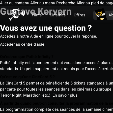
Aller au contenu
Aller au menu
Recherche
Aller au pied de pag
Gustave Kervern
Films
Cinémas
Offres
A
Vous avez une question ?
Accédez à notre Aide en ligne pour trouver la réponse.
Accéder au centre d'aide
Qu’est-ce que Pathé Infinity ?
Pathé Infinity est l’abonnement qui vous donne accès à plus d
standards. Un petit supplément est requis pour l’accès à cer
Qu’est-ce qu’une CineCard 5 ?
La CineCard 5 permet de bénéficier de 5 tickets standards à un ta
par carte pour toutes les séances dans les cinémas du groupe
Terror Night, Marathon, etc.).
En savoir plus
À partir de quand peut-on consulter la programmation de la 
La programmation complète des séances de la semaine cinéma (d