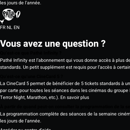
les jours de l'année.
FR
NL
EN
Vous avez une question ?
Qu’est-ce que Pathé Infinity ?
Pathé Infinity est l’abonnement qui vous donne accès à plus d
standards. Un petit supplément est requis pour l’accès à cer
Qu’est-ce qu’une CineCard 5 ?
La CineCard 5 permet de bénéficier de 5 tickets standards à un ta
par carte pour toutes les séances dans les cinémas du groupe
Terror Night, Marathon, etc.).
En savoir plus
À partir de quand peut-on consulter la programmation de la 
La programmation complète des séances de la semaine cinéma (d
les jours de l'année.