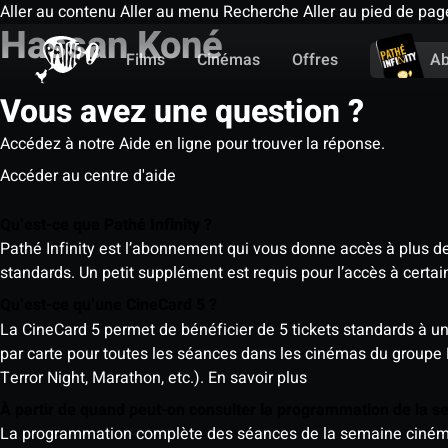
Aller au contenu
Aller au menu
Recherche
Aller au pied de pag
Hassan Koné
Films
Cinémas
Offres
A
Vous avez une question ?
Accédez à notre Aide en ligne pour trouver la réponse.
Accéder au centre d'aide
Qu’est-ce que Pathé Infinity ?
Pathé Infinity est l’abonnement qui vous donne accès à plus d
standards. Un petit supplément est requis pour l’accès à cer
Qu’est-ce qu’une CineCard 5 ?
La CineCard 5 permet de bénéficier de 5 tickets standards à un ta
par carte pour toutes les séances dans les cinémas du groupe
Terror Night, Marathon, etc.).
En savoir plus
À partir de quand peut-on consulter la programmation de la 
La programmation complète des séances de la semaine cinéma (d