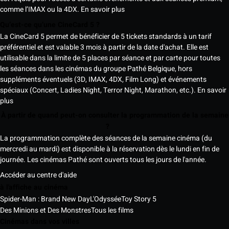
comme l’IMAX ou la 4DX.
En savoir plus
Qu’est-ce qu’une CineCard 5 ?
La CineCard 5 permet de bénéficier de 5 tickets standards à un tarif
préférentiel et est valable 3 mois à partir de la date d'achat. Elle est
utilisable dans la limite de 5 places par séance et par carte pour toutes
les séances dans les cinémas du groupe Pathé Belgique, hors
suppléments éventuels (3D, IMAX, 4DX, Film Long) et événements
spéciaux (Concert, Ladies Night, Terror Night, Marathon, etc.).
En savoir
plus
À partir de quand peut-on consulter la programmation de la semaine
?
La programmation complète des séances de la semaine cinéma (du
mercredi au mardi) est disponible à la réservation dès le lundi en fin de
journée. Les cinémas Pathé sont ouverts tous les jours de l'année.
Accéder au centre d'aide
à l'affiche au cinéma
Spider-Man : Brand New Day
L'Odyssée
Toy Story 5
Des Minions et Des Monstres
Tous les films
Cinémas dans vos villes