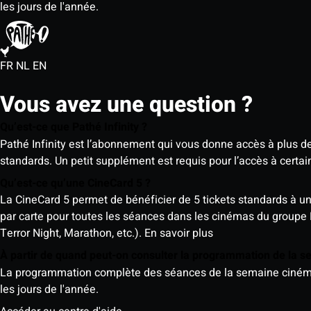
les jours de l'année.
FR
NL
EN
Vous avez une question ?
Qu’est-ce que Pathé Infinity ?
Pathé Infinity est l’abonnement qui vous donne accès à plus d
standards. Un petit supplément est requis pour l’accès à cer
Qu’est-ce qu’une CineCard 5 ?
La CineCard 5 permet de bénéficier de 5 tickets standards à un ta
par carte pour toutes les séances dans les cinémas du groupe
Terror Night, Marathon, etc.).
En savoir plus
À partir de quand peut-on consulter la programmation de la 
La programmation complète des séances de la semaine cinéma (d
les jours de l'année.