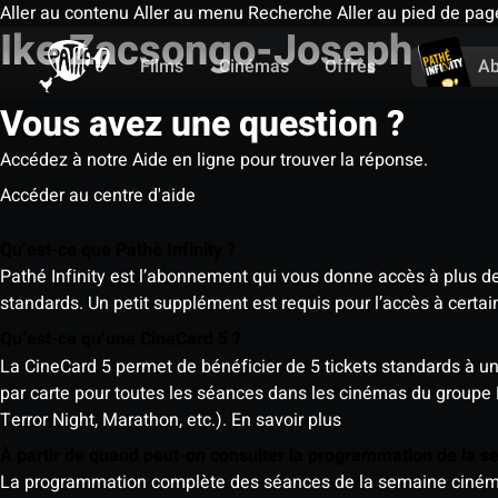
Aller au contenu
Aller au menu
Recherche
Aller au pied de pag
Ike Zacsongo-Joseph
Films
Cinémas
Offres
A
Vous avez une question ?
Accédez à notre Aide en ligne pour trouver la réponse.
Accéder au centre d'aide
Qu’est-ce que Pathé Infinity ?
Pathé Infinity est l’abonnement qui vous donne accès à plus d
standards. Un petit supplément est requis pour l’accès à cer
Qu’est-ce qu’une CineCard 5 ?
La CineCard 5 permet de bénéficier de 5 tickets standards à un ta
par carte pour toutes les séances dans les cinémas du groupe
Terror Night, Marathon, etc.).
En savoir plus
À partir de quand peut-on consulter la programmation de la 
La programmation complète des séances de la semaine cinéma (d