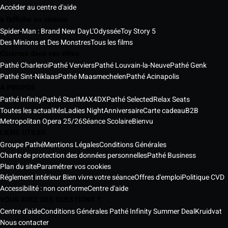
Accéder au centre d'aide
à l'affiche au cinéma
Spider-Man : Brand New Day
L'Odyssée
Toy Story 5
Des Minions et Des Monstres
Tous les films
Cinémas dans vos villes
Pathé Charleroi
Pathé Verviers
Pathé Louvain-la-Neuve
Pathé Genk
Pathé Sint-Niklaas
Pathé Maasmechelen
Pathé Acinapolis
À PROPOS
Pathé Infinity
Pathé Star
IMAX
4DX
Pathé Selected
Relax Seats
Toutes les actualités
Ladies Night
Anniversaire
Carte cadeau
B2B
Metropolitan Opera 25/26
Séance Scolaire
Bienvu
LIENS UTILES
Groupe Pathé
Mentions Légales
Conditions Générales
Charte de protection des données personnelles
Pathé Business
Plan du site
Paramétrer vos cookies
Réglement intérieur Bien vivre votre séance
Offres d'emploi
Politique CVD
Accessibilité : non conforme
Centre d'aide
VOUS AVEZ DES QUESTIONS ?
Centre d'aide
Conditions Générales Pathé Infinity Summer Deal
Kruidvat
Nous contacter