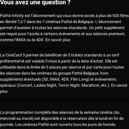
Vous avez une question ?
Qu’est-ce que Pathé Infinity ?
Pathé Infinity est l’abonnement qui vous donne accès à plus de 500 films
en illimité 7J/7 dans les 7 cinémas Pathé de Belgique. L’abonnement
permet d’assister à toutes les séances standards. Un petit supplément
est requis pour l’accès à certains événements et aux séances premium,
comme l’IMAX ou la 4DX.
En savoir plus
Qu’est-ce qu’une CineCard 5 ?
La CineCard 5 permet de bénéficier de 5 tickets standards à un tarif
préférentiel et est valable 3 mois à partir de la date d'achat. Elle est
utilisable dans la limite de 5 places par séance et par carte pour toutes
les séances dans les cinémas du groupe Pathé Belgique, hors
suppléments éventuels (3D, IMAX, 4DX, Film Long) et événements
spéciaux (Concert, Ladies Night, Terror Night, Marathon, etc.).
En savoir
plus
À partir de quand peut-on consulter la programmation de la semaine
?
La programmation complète des séances de la semaine cinéma (du
mercredi au mardi) est disponible à la réservation dès le lundi en fin de
journée. Les cinémas Pathé sont ouverts tous les jours de l'année.