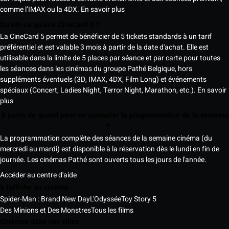
comme l’IMAX ou la 4DX.
En savoir plus
Qu’est-ce qu’une CineCard 5 ?
La CineCard 5 permet de bénéficier de 5 tickets standards à un tarif
préférentiel et est valable 3 mois à partir de la date d'achat. Elle est
utilisable dans la limite de 5 places par séance et par carte pour toutes
les séances dans les cinémas du groupe Pathé Belgique, hors
suppléments éventuels (3D, IMAX, 4DX, Film Long) et événements
spéciaux (Concert, Ladies Night, Terror Night, Marathon, etc.).
En savoir
plus
À partir de quand peut-on consulter la programmation de la semaine
?
La programmation complète des séances de la semaine cinéma (du
mercredi au mardi) est disponible à la réservation dès le lundi en fin de
journée. Les cinémas Pathé sont ouverts tous les jours de l'année.
Accéder au centre d'aide
à l'affiche au cinéma
Spider-Man : Brand New Day
L'Odyssée
Toy Story 5
Des Minions et Des Monstres
Tous les films
Cinémas dans vos villes