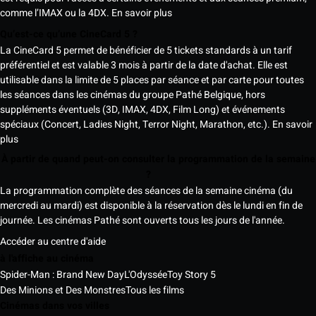
comme l’IMAX ou la 4DX.
En savoir plus
Qu’est-ce qu’une CineCard 5 ?
La CineCard 5 permet de bénéficier de 5 tickets standards à un tarif
préférentiel et est valable 3 mois à partir de la date d'achat. Elle est
utilisable dans la limite de 5 places par séance et par carte pour toutes
les séances dans les cinémas du groupe Pathé Belgique, hors
suppléments éventuels (3D, IMAX, 4DX, Film Long) et événements
spéciaux (Concert, Ladies Night, Terror Night, Marathon, etc.).
En savoir
plus
À partir de quand peut-on consulter la programmation de la semaine
?
La programmation complète des séances de la semaine cinéma (du
mercredi au mardi) est disponible à la réservation dès le lundi en fin de
journée. Les cinémas Pathé sont ouverts tous les jours de l'année.
Accéder au centre d'aide
à l'affiche au cinéma
Spider-Man : Brand New Day
L'Odyssée
Toy Story 5
Des Minions et Des Monstres
Tous les films
Cinémas dans vos villes