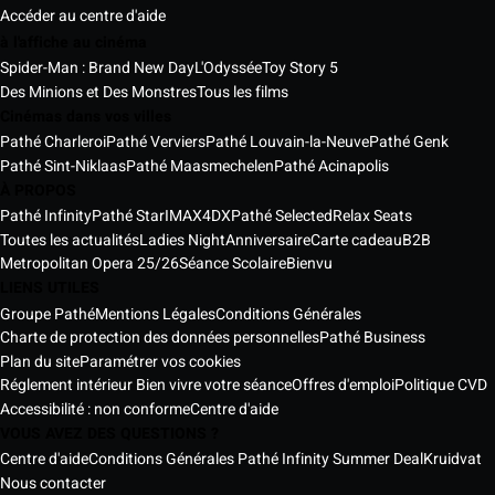
Accéder au centre d'aide
à l'affiche au cinéma
Spider-Man : Brand New Day
L'Odyssée
Toy Story 5
Des Minions et Des Monstres
Tous les films
Cinémas dans vos villes
Pathé Charleroi
Pathé Verviers
Pathé Louvain-la-Neuve
Pathé Genk
Pathé Sint-Niklaas
Pathé Maasmechelen
Pathé Acinapolis
À PROPOS
Pathé Infinity
Pathé Star
IMAX
4DX
Pathé Selected
Relax Seats
Toutes les actualités
Ladies Night
Anniversaire
Carte cadeau
B2B
Metropolitan Opera 25/26
Séance Scolaire
Bienvu
LIENS UTILES
Groupe Pathé
Mentions Légales
Conditions Générales
Charte de protection des données personnelles
Pathé Business
Plan du site
Paramétrer vos cookies
Réglement intérieur Bien vivre votre séance
Offres d'emploi
Politique CVD
Accessibilité : non conforme
Centre d'aide
VOUS AVEZ DES QUESTIONS ?
Centre d'aide
Conditions Générales Pathé Infinity Summer Deal
Kruidvat
Nous contacter