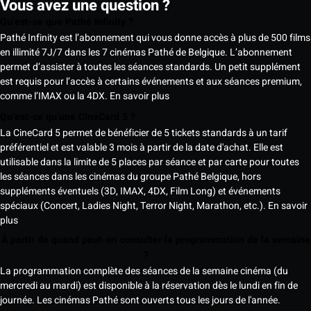
Vous avez une question ?
Qu’est-ce que Pathé Infinity ?
Pathé Infinity est l’abonnement qui vous donne accès à plus de 500 films
en illimité 7J/7 dans les 7 cinémas Pathé de Belgique. L’abonnement
permet d’assister à toutes les séances standards. Un petit supplément
est requis pour l’accès à certains événements et aux séances premium,
comme l’IMAX ou la 4DX.
En savoir plus
Qu’est-ce qu’une CineCard 5 ?
La CineCard 5 permet de bénéficier de 5 tickets standards à un tarif
préférentiel et est valable 3 mois à partir de la date d'achat. Elle est
utilisable dans la limite de 5 places par séance et par carte pour toutes
les séances dans les cinémas du groupe Pathé Belgique, hors
suppléments éventuels (3D, IMAX, 4DX, Film Long) et événements
spéciaux (Concert, Ladies Night, Terror Night, Marathon, etc.).
En savoir
plus
À partir de quand peut-on consulter la programmation de la semaine
?
La programmation complète des séances de la semaine cinéma (du
mercredi au mardi) est disponible à la réservation dès le lundi en fin de
journée. Les cinémas Pathé sont ouverts tous les jours de l'année.