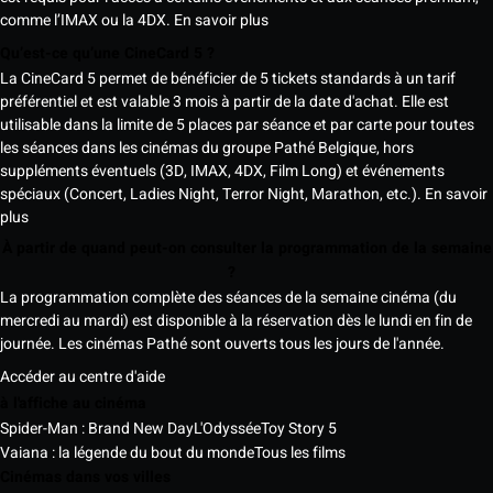
comme l’IMAX ou la 4DX.
En savoir plus
Qu’est-ce qu’une CineCard 5 ?
La CineCard 5 permet de bénéficier de 5 tickets standards à un tarif
préférentiel et est valable 3 mois à partir de la date d'achat. Elle est
utilisable dans la limite de 5 places par séance et par carte pour toutes
les séances dans les cinémas du groupe Pathé Belgique, hors
suppléments éventuels (3D, IMAX, 4DX, Film Long) et événements
spéciaux (Concert, Ladies Night, Terror Night, Marathon, etc.).
En savoir
plus
À partir de quand peut-on consulter la programmation de la semaine
?
La programmation complète des séances de la semaine cinéma (du
mercredi au mardi) est disponible à la réservation dès le lundi en fin de
journée. Les cinémas Pathé sont ouverts tous les jours de l'année.
Accéder au centre d'aide
à l'affiche au cinéma
Spider-Man : Brand New Day
L'Odyssée
Toy Story 5
Vaiana : la légende du bout du monde
Tous les films
Cinémas dans vos villes