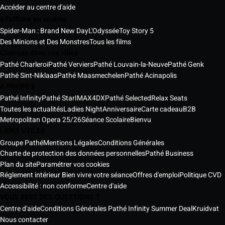
Accéder au centre d'aide
à l'affiche au cinéma
Spider-Man : Brand New Day
L'Odyssée
Toy Story 5
Des Minions et Des Monstres
Tous les films
Cinémas dans vos villes
Pathé Charleroi
Pathé Verviers
Pathé Louvain-la-Neuve
Pathé Genk
Pathé Sint-Niklaas
Pathé Maasmechelen
Pathé Acinapolis
À PROPOS
Pathé Infinity
Pathé Star
IMAX
4DX
Pathé Selected
Relax Seats
Toutes les actualités
Ladies Night
Anniversaire
Carte cadeau
B2B
Metropolitan Opera 25/26
Séance Scolaire
Bienvu
LIENS UTILES
Groupe Pathé
Mentions Légales
Conditions Générales
Charte de protection des données personnelles
Pathé Business
Plan du site
Paramétrer vos cookies
Réglement intérieur Bien vivre votre séance
Offres d'emploi
Politique CVD
Accessibilité : non conforme
Centre d'aide
VOUS AVEZ DES QUESTIONS ?
Centre d'aide
Conditions Générales Pathé Infinity Summer Deal
Kruidvat
Nous contacter