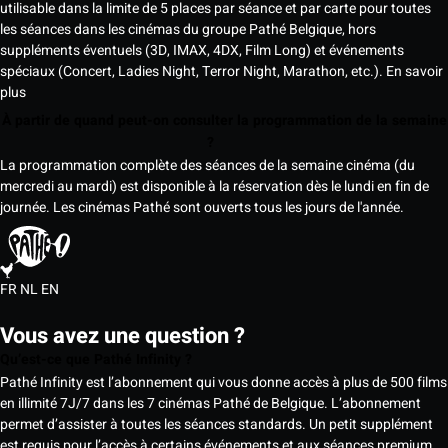
utilisable dans la limite de 5 places par séance et par carte pour toutes
les séances dans les cinémas du groupe Pathé Belgique, hors
suppléments éventuels (3D, IMAX, 4DX, Film Long) et événements
spéciaux (Concert, Ladies Night, Terror Night, Marathon, etc.).
En savoir
plus
À partir de quand peut-on consulter la programmation de la semaine
?
La programmation complète des séances de la semaine cinéma (du
mercredi au mardi) est disponible à la réservation dès le lundi en fin de
journée. Les cinémas Pathé sont ouverts tous les jours de l'année.
FR
NL
EN
Vous avez une question ?
Qu’est-ce que Pathé Infinity ?
Pathé Infinity est l’abonnement qui vous donne accès à plus de 500 films
en illimité 7J/7 dans les 7 cinémas Pathé de Belgique. L’abonnement
permet d’assister à toutes les séances standards. Un petit supplément
est requis pour l’accès à certains événements et aux séances premium,