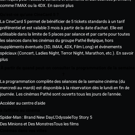
comme l’IMAX ou la 4DX.
En savoir plus
Qu’est-ce qu’une CineCard 5 ?
La CineCard 5 permet de bénéficier de 5 tickets standards à un tarif
préférentiel et est valable 3 mois à partir de la date d'achat. Elle est
utilisable dans la limite de 5 places par séance et par carte pour toutes
les séances dans les cinémas du groupe Pathé Belgique, hors
suppléments éventuels (3D, IMAX, 4DX, Film Long) et événements
spéciaux (Concert, Ladies Night, Terror Night, Marathon, etc.).
En savoir
plus
À partir de quand peut-on consulter la programmation de la semaine
?
La programmation complète des séances de la semaine cinéma (du
mercredi au mardi) est disponible à la réservation dès le lundi en fin de
journée. Les cinémas Pathé sont ouverts tous les jours de l'année.
Accéder au centre d'aide
à l'affiche au cinéma
Spider-Man : Brand New Day
L'Odyssée
Toy Story 5
Des Minions et Des Monstres
Tous les films
Cinémas dans vos villes