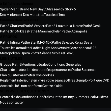
à l'affiche au cinéma
Spider-Man : Brand New Day
L'Odyssée
Toy Story 5
Des Minions et Des Monstres
Tous les films
Cinémas dans vos villes
Pathé Charleroi
Pathé Verviers
Pathé Louvain-la-Neuve
Pathé Genk
Pathé Sint-Niklaas
Pathé Maasmechelen
Pathé Acinapolis
À PROPOS
Pathé Infinity
Pathé Star
IMAX
4DX
Pathé Selected
Relax Seats
Toutes les actualités
Ladies Night
Anniversaire
Carte cadeau
B2B
Metropolitan Opera 25/26
Séance Scolaire
Bienvu
LIENS UTILES
Groupe Pathé
Mentions Légales
Conditions Générales
Charte de protection des données personnelles
Pathé Business
Plan du site
Paramétrer vos cookies
Réglement intérieur Bien vivre votre séance
Offres d'emploi
Politique CVD
Accessibilité : non conforme
Centre d'aide
VOUS AVEZ DES QUESTIONS ?
Centre d'aide
Conditions Générales Pathé Infinity Summer Deal
Kruidvat
Nous contacter