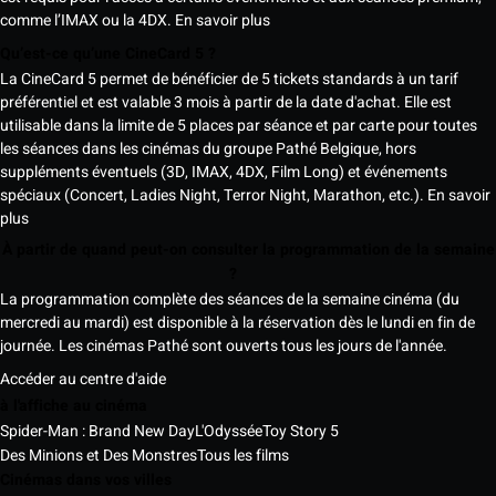
comme l’IMAX ou la 4DX.
En savoir plus
Qu’est-ce qu’une CineCard 5 ?
La CineCard 5 permet de bénéficier de 5 tickets standards à un tarif
préférentiel et est valable 3 mois à partir de la date d'achat. Elle est
utilisable dans la limite de 5 places par séance et par carte pour toutes
les séances dans les cinémas du groupe Pathé Belgique, hors
suppléments éventuels (3D, IMAX, 4DX, Film Long) et événements
spéciaux (Concert, Ladies Night, Terror Night, Marathon, etc.).
En savoir
plus
À partir de quand peut-on consulter la programmation de la semaine
?
La programmation complète des séances de la semaine cinéma (du
mercredi au mardi) est disponible à la réservation dès le lundi en fin de
journée. Les cinémas Pathé sont ouverts tous les jours de l'année.
Accéder au centre d'aide
à l'affiche au cinéma
Spider-Man : Brand New Day
L'Odyssée
Toy Story 5
Des Minions et Des Monstres
Tous les films
Cinémas dans vos villes