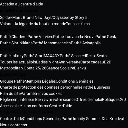
Accéder au centre d'aide
à l'affiche au cinéma
Spider-Man : Brand New Day
L'Odyssée
Toy Story 5
Vaiana : la légende du bout du monde
Tous les films
Cinémas dans vos villes
Pathé Charleroi
Pathé Verviers
Pathé Louvain-la-Neuve
Pathé Genk
Pathé Sint-Niklaas
Pathé Maasmechelen
Pathé Acinapolis
À PROPOS
Pathé Infinity
Pathé Star
IMAX
4DX
Pathé Selected
Relax Seats
Toutes les actualités
Ladies Night
Anniversaire
Carte cadeau
B2B
Metropolitan Opera 25/26
Séance Scolaire
Bienvu
LIENS UTILES
Groupe Pathé
Mentions Légales
Conditions Générales
Charte de protection des données personnelles
Pathé Business
Plan du site
Paramétrer vos cookies
Réglement intérieur Bien vivre votre séance
Offres d'emploi
Politique CVD
Accessibilité : non conforme
Centre d'aide
VOUS AVEZ DES QUESTIONS ?
Centre d'aide
Conditions Générales Pathé Infinity Summer Deal
Kruidvat
Nous contacter