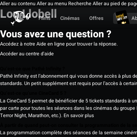
Aller au contenu
Aller au menu
Recherche
Aller au pied de pag
Lou Llobell
Films
Cinémas
Offres
A
Vous avez une question ?
Accédez à notre Aide en ligne pour trouver la réponse.
Accéder au centre d'aide
Qu’est-ce que Pathé Infinity ?
Pathé Infinity est l’abonnement qui vous donne accès à plus d
standards. Un petit supplément est requis pour l’accès à cer
Qu’est-ce qu’une CineCard 5 ?
La CineCard 5 permet de bénéficier de 5 tickets standards à un ta
par carte pour toutes les séances dans les cinémas du groupe
Terror Night, Marathon, etc.).
En savoir plus
À partir de quand peut-on consulter la programmation de la 
La programmation complète des séances de la semaine cinéma (d