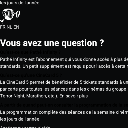
les jours de l'année.
FR
NL
EN
Vous avez une question ?
Qu’est-ce que Pathé Infinity ?
Pathé Infinity est l’abonnement qui vous donne accès à plus d
standards. Un petit supplément est requis pour l’accès à cer
Qu’est-ce qu’une CineCard 5 ?
La CineCard 5 permet de bénéficier de 5 tickets standards à un ta
par carte pour toutes les séances dans les cinémas du groupe
Terror Night, Marathon, etc.).
En savoir plus
À partir de quand peut-on consulter la programmation de la 
La programmation complète des séances de la semaine cinéma (d
les jours de l'année.