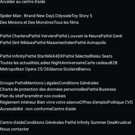
Accéder au centre d'aide
à l'affiche au cinéma
Spider-Man : Brand New Day
L'Odyssée
Toy Story 5
Des Minions et Des Monstres
Tous les films
Cinémas dans vos villes
Pathé Charleroi
Pathé Verviers
Pathé Louvain-la-Neuve
Pathé Genk
Pathé Sint-Niklaas
Pathé Maasmechelen
Pathé Acinapolis
À PROPOS
Pathé Infinity
Pathé Star
IMAX
4DX
Pathé Selected
Relax Seats
Toutes les actualités
Ladies Night
Anniversaire
Carte cadeau
B2B
Metropolitan Opera 25/26
Séance Scolaire
Bienvu
LIENS UTILES
Groupe Pathé
Mentions Légales
Conditions Générales
Charte de protection des données personnelles
Pathé Business
Plan du site
Paramétrer vos cookies
Réglement intérieur Bien vivre votre séance
Offres d'emploi
Politique CVD
Accessibilité : non conforme
Centre d'aide
VOUS AVEZ DES QUESTIONS ?
Centre d'aide
Conditions Générales Pathé Infinity Summer Deal
Kruidvat
Nous contacter