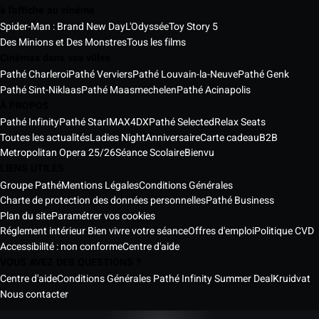
à l'affiche au cinéma
Spider-Man : Brand New Day
L'Odyssée
Toy Story 5
Des Minions et Des Monstres
Tous les films
Cinémas dans vos villes
Pathé Charleroi
Pathé Verviers
Pathé Louvain-la-Neuve
Pathé Genk
Pathé Sint-Niklaas
Pathé Maasmechelen
Pathé Acinapolis
À PROPOS
Pathé Infinity
Pathé Star
IMAX
4DX
Pathé Selected
Relax Seats
Toutes les actualités
Ladies Night
Anniversaire
Carte cadeau
B2B
Metropolitan Opera 25/26
Séance Scolaire
Bienvu
LIENS UTILES
Groupe Pathé
Mentions Légales
Conditions Générales
Charte de protection des données personnelles
Pathé Business
Plan du site
Paramétrer vos cookies
Réglement intérieur Bien vivre votre séance
Offres d'emploi
Politique CVD
Accessibilité : non conforme
Centre d'aide
VOUS AVEZ DES QUESTIONS ?
Centre d'aide
Conditions Générales Pathé Infinity Summer Deal
Kruidvat
Nous contacter