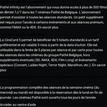
Qu’est-ce que Pathé Infinity ?
Pathé Infinity est l’abonnement qui vous donne accès à plus de 500 films
en illimité 7J/7 dans les 7 cinémas Pathé de Belgique. L’abonnement
permet d’assister à toutes les séances standards. Un petit supplément
est requis pour l’accès à certains événements et aux séances premium,
comme l’IMAX ou la 4DX.
En savoir plus
Qu’est-ce qu’une CineCard 5 ?
La CineCard 5 permet de bénéficier de 5 tickets standards à un tarif
préférentiel et est valable 3 mois à partir de la date d'achat. Elle est
utilisable dans la limite de 5 places par séance et par carte pour toutes
les séances dans les cinémas du groupe Pathé Belgique, hors
suppléments éventuels (3D, IMAX, 4DX, Film Long) et événements
spéciaux (Concert, Ladies Night, Terror Night, Marathon, etc.).
En savoir
plus
À partir de quand peut-on consulter la programmation de la semaine
?
La programmation complète des séances de la semaine cinéma (du
mercredi au mardi) est disponible à la réservation dès le lundi en fin de
journée. Les cinémas Pathé sont ouverts tous les jours de l'année.
Accéder au centre d'aide