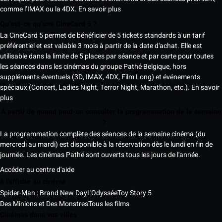
comme l’IMAX ou la 4DX.
En savoir plus
Qu’est-ce qu’une CineCard 5 ?
La CineCard 5 permet de bénéficier de 5 tickets standards à un tarif
préférentiel et est valable 3 mois à partir de la date d'achat. Elle est
utilisable dans la limite de 5 places par séance et par carte pour toutes
les séances dans les cinémas du groupe Pathé Belgique, hors
suppléments éventuels (3D, IMAX, 4DX, Film Long) et événements
spéciaux (Concert, Ladies Night, Terror Night, Marathon, etc.).
En savoir
plus
À partir de quand peut-on consulter la programmation de la semaine
?
La programmation complète des séances de la semaine cinéma (du
mercredi au mardi) est disponible à la réservation dès le lundi en fin de
journée. Les cinémas Pathé sont ouverts tous les jours de l'année.
Accéder au centre d'aide
à l'affiche au cinéma
Spider-Man : Brand New Day
L'Odyssée
Toy Story 5
Des Minions et Des Monstres
Tous les films
Cinémas dans vos villes