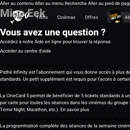
Aller au contenu
Aller au menu
Recherche
Aller au pied de pag
Mino Eek
Films
Cinémas
Offres
A
Vous avez une question ?
Accédez à notre Aide en ligne pour trouver la réponse.
Accéder au centre d'aide
Qu’est-ce que Pathé Infinity ?
Pathé Infinity est l’abonnement qui vous donne accès à plus d
standards. Un petit supplément est requis pour l’accès à cer
Qu’est-ce qu’une CineCard 5 ?
La CineCard 5 permet de bénéficier de 5 tickets standards à un ta
par carte pour toutes les séances dans les cinémas du groupe
Terror Night, Marathon, etc.).
En savoir plus
À partir de quand peut-on consulter la programmation de la 
La programmation complète des séances de la semaine cinéma (d