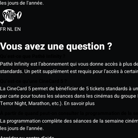
les jours de l'année.
FR
NL
EN
Vous avez une question ?
Qu’est-ce que Pathé Infinity ?
Pathé Infinity est l’abonnement qui vous donne accès à plus d
standards. Un petit supplément est requis pour l’accès à cer
Qu’est-ce qu’une CineCard 5 ?
La CineCard 5 permet de bénéficier de 5 tickets standards à un ta
par carte pour toutes les séances dans les cinémas du groupe
Terror Night, Marathon, etc.).
En savoir plus
À partir de quand peut-on consulter la programmation de la 
La programmation complète des séances de la semaine cinéma (d
les jours de l'année.