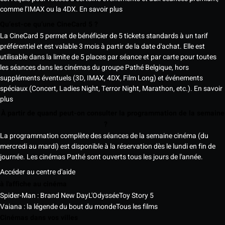
comme l’IMAX ou la 4DX.
En savoir plus
Qu’est-ce qu’une CineCard 5 ?
La CineCard 5 permet de bénéficier de 5 tickets standards à un tarif
préférentiel et est valable 3 mois à partir de la date d'achat. Elle est
utilisable dans la limite de 5 places par séance et par carte pour toutes
les séances dans les cinémas du groupe Pathé Belgique, hors
suppléments éventuels (3D, IMAX, 4DX, Film Long) et événements
spéciaux (Concert, Ladies Night, Terror Night, Marathon, etc.).
En savoir
plus
À partir de quand peut-on consulter la programmation de la semaine
?
La programmation complète des séances de la semaine cinéma (du
mercredi au mardi) est disponible à la réservation dès le lundi en fin de
journée. Les cinémas Pathé sont ouverts tous les jours de l'année.
Accéder au centre d'aide
à l'affiche au cinéma
Spider-Man : Brand New Day
L'Odyssée
Toy Story 5
Vaiana : la légende du bout du monde
Tous les films
Cinémas dans vos villes