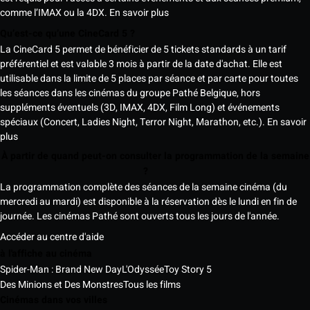
comme l’IMAX ou la 4DX.
En savoir plus
Qu’est-ce qu’une CineCard 5 ?
La CineCard 5 permet de bénéficier de 5 tickets standards à un tarif
préférentiel et est valable 3 mois à partir de la date d'achat. Elle est
utilisable dans la limite de 5 places par séance et par carte pour toutes
les séances dans les cinémas du groupe Pathé Belgique, hors
suppléments éventuels (3D, IMAX, 4DX, Film Long) et événements
spéciaux (Concert, Ladies Night, Terror Night, Marathon, etc.).
En savoir
plus
À partir de quand peut-on consulter la programmation de la semaine
?
La programmation complète des séances de la semaine cinéma (du
mercredi au mardi) est disponible à la réservation dès le lundi en fin de
journée. Les cinémas Pathé sont ouverts tous les jours de l'année.
Accéder au centre d'aide
à l'affiche au cinéma
Spider-Man : Brand New Day
L'Odyssée
Toy Story 5
Des Minions et Des Monstres
Tous les films
Cinémas dans vos villes