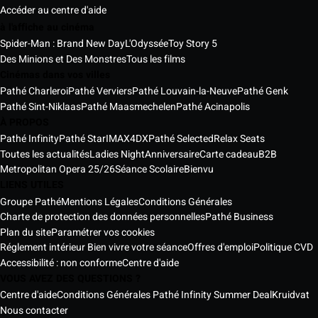
Accéder au centre d'aide
à l'affiche au cinéma
Spider-Man : Brand New Day
L'Odyssée
Toy Story 5
Des Minions et Des Monstres
Tous les films
Cinémas dans vos villes
Pathé Charleroi
Pathé Verviers
Pathé Louvain-la-Neuve
Pathé Genk
Pathé Sint-Niklaas
Pathé Maasmechelen
Pathé Acinapolis
À PROPOS
Pathé Infinity
Pathé Star
IMAX
4DX
Pathé Selected
Relax Seats
Toutes les actualités
Ladies Night
Anniversaire
Carte cadeau
B2B
Metropolitan Opera 25/26
Séance Scolaire
Bienvu
LIENS UTILES
Groupe Pathé
Mentions Légales
Conditions Générales
Charte de protection des données personnelles
Pathé Business
Plan du site
Paramétrer vos cookies
Réglement intérieur Bien vivre votre séance
Offres d'emploi
Politique CVD
Accessibilité : non conforme
Centre d'aide
VOUS AVEZ DES QUESTIONS ?
Centre d'aide
Conditions Générales Pathé Infinity Summer Deal
Kruidvat
Nous contacter