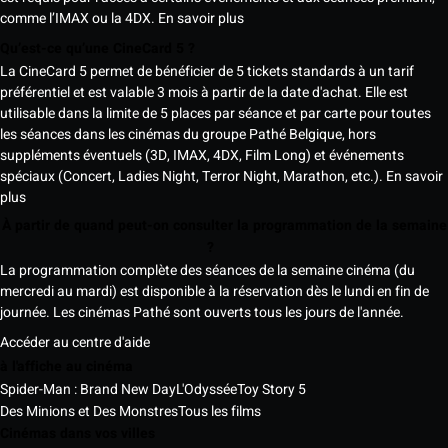
comme l’IMAX ou la 4DX.
En savoir plus
Qu’est-ce qu’une CineCard 5 ?
La CineCard 5 permet de bénéficier de 5 tickets standards à un tarif
préférentiel et est valable 3 mois à partir de la date d'achat. Elle est
utilisable dans la limite de 5 places par séance et par carte pour toutes
les séances dans les cinémas du groupe Pathé Belgique, hors
suppléments éventuels (3D, IMAX, 4DX, Film Long) et événements
spéciaux (Concert, Ladies Night, Terror Night, Marathon, etc.).
En savoir
plus
À partir de quand peut-on consulter la programmation de la semaine
?
La programmation complète des séances de la semaine cinéma (du
mercredi au mardi) est disponible à la réservation dès le lundi en fin de
journée. Les cinémas Pathé sont ouverts tous les jours de l'année.
Accéder au centre d'aide
à l'affiche au cinéma
Spider-Man : Brand New Day
L'Odyssée
Toy Story 5
Des Minions et Des Monstres
Tous les films
Cinémas dans vos villes