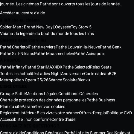
journée. Les cinémas Pathé sont ouverts tous les jours de l'année.
Accéder au centre d'aide
à l'affiche au cinéma
Spider-Man : Brand New Day
L'Odyssée
Toy Story 5
Vaiana : la légende du bout du monde
Tous les films
Cinémas dans vos villes
Pathé Charleroi
Pathé Verviers
Pathé Louvain-la-Neuve
Pathé Genk
Pathé Sint-Niklaas
Pathé Maasmechelen
Pathé Acinapolis
À PROPOS
Pathé Infinity
Pathé Star
IMAX
4DX
Pathé Selected
Relax Seats
Toutes les actualités
Ladies Night
Anniversaire
Carte cadeau
B2B
Metropolitan Opera 25/26
Séance Scolaire
Bienvu
LIENS UTILES
Groupe Pathé
Mentions Légales
Conditions Générales
Charte de protection des données personnelles
Pathé Business
Plan du site
Paramétrer vos cookies
Réglement intérieur Bien vivre votre séance
Offres d'emploi
Politique CVD
Accessibilité : non conforme
Centre d'aide
VOUS AVEZ DES QUESTIONS ?
Centre d'aide
Conditions Générales Pathé Infinity Summer Deal
Kruidvat