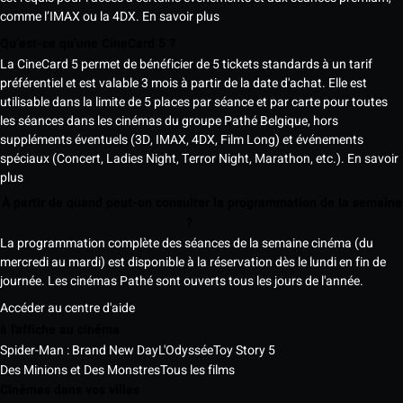
comme l’IMAX ou la 4DX.
En savoir plus
Qu’est-ce qu’une CineCard 5 ?
La CineCard 5 permet de bénéficier de 5 tickets standards à un tarif
préférentiel et est valable 3 mois à partir de la date d'achat. Elle est
utilisable dans la limite de 5 places par séance et par carte pour toutes
les séances dans les cinémas du groupe Pathé Belgique, hors
suppléments éventuels (3D, IMAX, 4DX, Film Long) et événements
spéciaux (Concert, Ladies Night, Terror Night, Marathon, etc.).
En savoir
plus
À partir de quand peut-on consulter la programmation de la semaine
?
La programmation complète des séances de la semaine cinéma (du
mercredi au mardi) est disponible à la réservation dès le lundi en fin de
journée. Les cinémas Pathé sont ouverts tous les jours de l'année.
Accéder au centre d'aide
à l'affiche au cinéma
Spider-Man : Brand New Day
L'Odyssée
Toy Story 5
Des Minions et Des Monstres
Tous les films
Cinémas dans vos villes