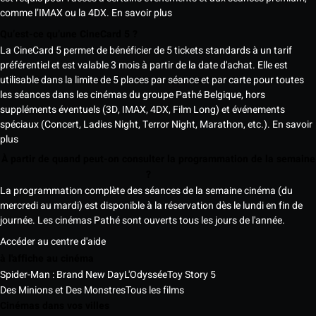
comme l’IMAX ou la 4DX.
En savoir plus
Qu’est-ce qu’une CineCard 5 ?
La CineCard 5 permet de bénéficier de 5 tickets standards à un tarif
préférentiel et est valable 3 mois à partir de la date d'achat. Elle est
utilisable dans la limite de 5 places par séance et par carte pour toutes
les séances dans les cinémas du groupe Pathé Belgique, hors
suppléments éventuels (3D, IMAX, 4DX, Film Long) et événements
spéciaux (Concert, Ladies Night, Terror Night, Marathon, etc.).
En savoir
plus
À partir de quand peut-on consulter la programmation de la semaine
?
La programmation complète des séances de la semaine cinéma (du
mercredi au mardi) est disponible à la réservation dès le lundi en fin de
journée. Les cinémas Pathé sont ouverts tous les jours de l'année.
Accéder au centre d'aide
à l'affiche au cinéma
Spider-Man : Brand New Day
L'Odyssée
Toy Story 5
Des Minions et Des Monstres
Tous les films
Cinémas dans vos villes