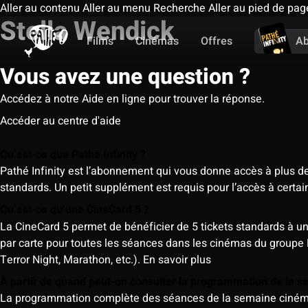
Aller au contenu
Aller au menu
Recherche
Aller au pied de pag
Stella Wendick
Films
Cinémas
Offres
A
Vous avez une question ?
Accédez à notre Aide en ligne pour trouver la réponse.
Accéder au centre d'aide
Qu’est-ce que Pathé Infinity ?
Pathé Infinity est l’abonnement qui vous donne accès à plus d
standards. Un petit supplément est requis pour l’accès à cer
Qu’est-ce qu’une CineCard 5 ?
La CineCard 5 permet de bénéficier de 5 tickets standards à un ta
par carte pour toutes les séances dans les cinémas du groupe
Terror Night, Marathon, etc.).
En savoir plus
À partir de quand peut-on consulter la programmation de la 
La programmation complète des séances de la semaine cinéma (d