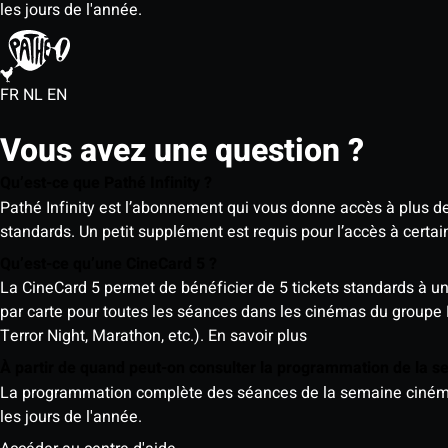
les jours de l'année.
FR
NL
EN
Vous avez une question ?
Qu’est-ce que Pathé Infinity ?
Pathé Infinity est l’abonnement qui vous donne accès à plus d
standards. Un petit supplément est requis pour l’accès à cer
Qu’est-ce qu’une CineCard 5 ?
La CineCard 5 permet de bénéficier de 5 tickets standards à un ta
par carte pour toutes les séances dans les cinémas du groupe
Terror Night, Marathon, etc.).
En savoir plus
À partir de quand peut-on consulter la programmation de la 
La programmation complète des séances de la semaine cinéma (d
les jours de l'année.