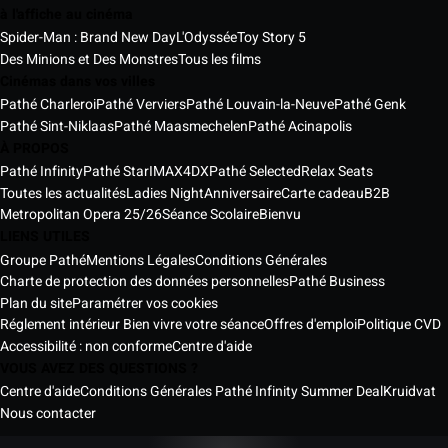
à l'affiche au cinéma
Spider-Man : Brand New Day
L'Odyssée
Toy Story 5
Des Minions et Des Monstres
Tous les films
Cinémas dans vos villes
Pathé Charleroi
Pathé Verviers
Pathé Louvain-la-Neuve
Pathé Genk
Pathé Sint-Niklaas
Pathé Maasmechelen
Pathé Acinapolis
À PROPOS
Pathé Infinity
Pathé Star
IMAX
4DX
Pathé Selected
Relax Seats
Toutes les actualités
Ladies Night
Anniversaire
Carte cadeau
B2B
Metropolitan Opera 25/26
Séance Scolaire
Bienvu
LIENS UTILES
Groupe Pathé
Mentions Légales
Conditions Générales
Charte de protection des données personnelles
Pathé Business
Plan du site
Paramétrer vos cookies
Réglement intérieur Bien vivre votre séance
Offres d'emploi
Politique CVD
Accessibilité : non conforme
Centre d'aide
VOUS AVEZ DES QUESTIONS ?
Centre d'aide
Conditions Générales Pathé Infinity Summer Deal
Kruidvat
Nous contacter