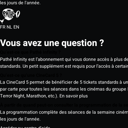
les jours de l'année.
FR
NL
EN
Vous avez une question ?
Qu’est-ce que Pathé Infinity ?
Pathé Infinity est l’abonnement qui vous donne accès à plus d
standards. Un petit supplément est requis pour l’accès à cer
Qu’est-ce qu’une CineCard 5 ?
La CineCard 5 permet de bénéficier de 5 tickets standards à un ta
par carte pour toutes les séances dans les cinémas du groupe
Terror Night, Marathon, etc.).
En savoir plus
À partir de quand peut-on consulter la programmation de la 
La programmation complète des séances de la semaine cinéma (d
les jours de l'année.