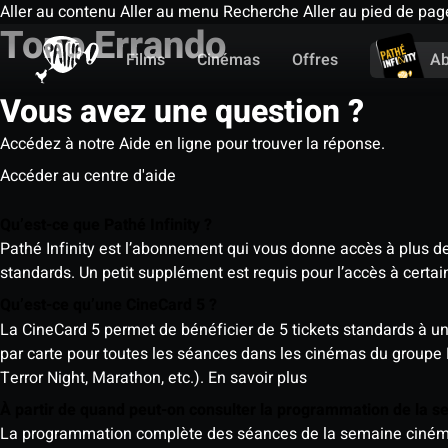
Aller au contenu
Aller au menu
Recherche
Aller au pied de pag
Tono Errando
Films
Cinémas
Offres
A
Vous avez une question ?
Accédez à notre Aide en ligne pour trouver la réponse.
Accéder au centre d'aide
Qu’est-ce que Pathé Infinity ?
Pathé Infinity est l’abonnement qui vous donne accès à plus d
standards. Un petit supplément est requis pour l’accès à cer
Qu’est-ce qu’une CineCard 5 ?
La CineCard 5 permet de bénéficier de 5 tickets standards à un ta
par carte pour toutes les séances dans les cinémas du groupe
Terror Night, Marathon, etc.).
En savoir plus
À partir de quand peut-on consulter la programmation de la 
La programmation complète des séances de la semaine cinéma (d