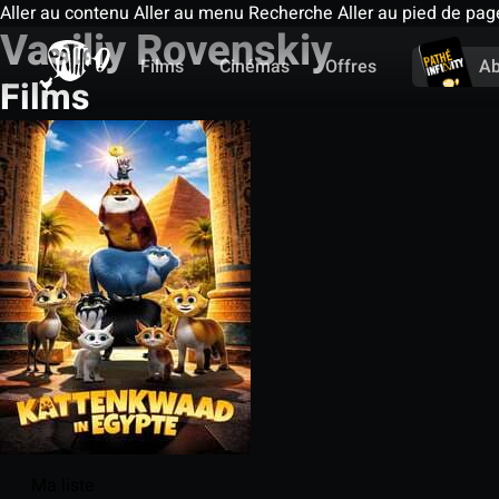
Aller au contenu
Aller au menu
Recherche
Aller au pied de pag
Vasiliy Rovenskiy
Films
Cinémas
Offres
A
Films
Ma liste