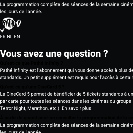
La programmation complète des séances de la semaine cinéma (d
les jours de l'année.
FR
NL
EN
Vous avez une question ?
Qu’est-ce que Pathé Infinity ?
Pathé Infinity est l’abonnement qui vous donne accès à plus d
standards. Un petit supplément est requis pour l’accès à cer
Qu’est-ce qu’une CineCard 5 ?
La CineCard 5 permet de bénéficier de 5 tickets standards à un ta
par carte pour toutes les séances dans les cinémas du groupe
Terror Night, Marathon, etc.).
En savoir plus
À partir de quand peut-on consulter la programmation de la 
La programmation complète des séances de la semaine cinéma (d
les jours de l'année.