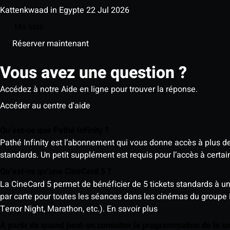
Kattenkwaad in Egypte
22 Jul 2026
Ma liste
Réserver maintenant
Vous avez une question ?
Accédez à notre Aide en ligne pour trouver la réponse.
Accéder au centre d'aide
Qu’est-ce que Pathé Infinity ?
Pathé Infinity est l’abonnement qui vous donne accès à plus d
standards. Un petit supplément est requis pour l’accès à cer
Qu’est-ce qu’une CineCard 5 ?
La CineCard 5 permet de bénéficier de 5 tickets standards à un ta
par carte pour toutes les séances dans les cinémas du groupe
Terror Night, Marathon, etc.).
En savoir plus
À partir de quand peut-on consulter la programmation de la 