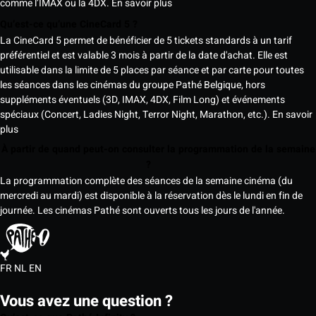
comme l’IMAX ou la 4DX.
En savoir plus
Qu’est-ce qu’une CineCard 5 ?
La CineCard 5 permet de bénéficier de 5 tickets standards à un tarif
préférentiel et est valable 3 mois à partir de la date d'achat. Elle est
utilisable dans la limite de 5 places par séance et par carte pour toutes
les séances dans les cinémas du groupe Pathé Belgique, hors
suppléments éventuels (3D, IMAX, 4DX, Film Long) et événements
spéciaux (Concert, Ladies Night, Terror Night, Marathon, etc.).
En savoir
plus
À partir de quand peut-on consulter la programmation de la semaine
?
La programmation complète des séances de la semaine cinéma (du
mercredi au mardi) est disponible à la réservation dès le lundi en fin de
journée. Les cinémas Pathé sont ouverts tous les jours de l'année.
FR
NL
EN
Vous avez une question ?