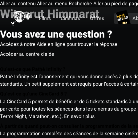
Aller au contenu
Aller au menu
Recherche
Aller au pied de pag
Witsarut Himmarat
Films
Cinémas
Offres
A
Vous avez une question ?
Accédez à notre Aide en ligne pour trouver la réponse.
Accéder au centre d'aide
Qu’est-ce que Pathé Infinity ?
Pathé Infinity est l’abonnement qui vous donne accès à plus d
standards. Un petit supplément est requis pour l’accès à cer
Qu’est-ce qu’une CineCard 5 ?
La CineCard 5 permet de bénéficier de 5 tickets standards à un ta
par carte pour toutes les séances dans les cinémas du groupe
Terror Night, Marathon, etc.).
En savoir plus
À partir de quand peut-on consulter la programmation de la 
La programmation complète des séances de la semaine cinéma (d