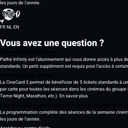
les jours de l'année.
FR
NL
EN
Vous avez une question ?
Qu’est-ce que Pathé Infinity ?
Pathé Infinity est l’abonnement qui vous donne accès à plus d
standards. Un petit supplément est requis pour l’accès à cer
Qu’est-ce qu’une CineCard 5 ?
La CineCard 5 permet de bénéficier de 5 tickets standards à un ta
par carte pour toutes les séances dans les cinémas du groupe
Terror Night, Marathon, etc.).
En savoir plus
À partir de quand peut-on consulter la programmation de la 
La programmation complète des séances de la semaine cinéma (d
les jours de l'année.