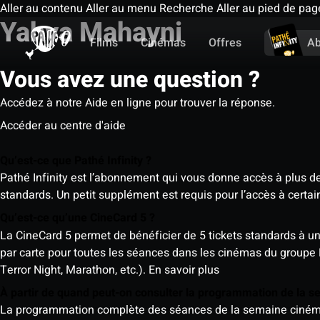
Aller au contenu
Aller au menu
Recherche
Aller au pied de pag
Yahya Mahayni
Films
Cinémas
Offres
A
Vous avez une question ?
Accédez à notre Aide en ligne pour trouver la réponse.
Accéder au centre d'aide
Qu’est-ce que Pathé Infinity ?
Pathé Infinity est l’abonnement qui vous donne accès à plus d
standards. Un petit supplément est requis pour l’accès à cer
Qu’est-ce qu’une CineCard 5 ?
La CineCard 5 permet de bénéficier de 5 tickets standards à un ta
par carte pour toutes les séances dans les cinémas du groupe
Terror Night, Marathon, etc.).
En savoir plus
À partir de quand peut-on consulter la programmation de la 
La programmation complète des séances de la semaine cinéma (d