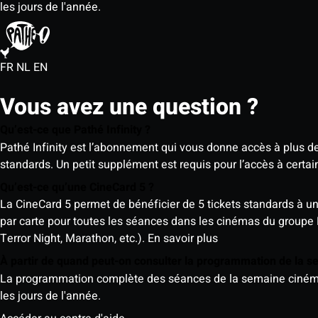
les jours de l'année.
FR
NL
EN
Vous avez une question ?
Qu’est-ce que Pathé Infinity ?
Pathé Infinity est l’abonnement qui vous donne accès à plus d
standards. Un petit supplément est requis pour l’accès à cer
Qu’est-ce qu’une CineCard 5 ?
La CineCard 5 permet de bénéficier de 5 tickets standards à un ta
par carte pour toutes les séances dans les cinémas du groupe
Terror Night, Marathon, etc.).
En savoir plus
À partir de quand peut-on consulter la programmation de la 
La programmation complète des séances de la semaine cinéma (d
les jours de l'année.