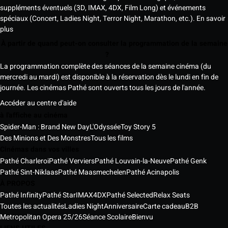
suppléments éventuels (3D, IMAX, 4DX, Film Long) et événements
spéciaux (Concert, Ladies Night, Terror Night, Marathon, etc.).
En savoir
plus
À partir de quand peut-on consulter la programmation de la semaine
?
La programmation complète des séances de la semaine cinéma (du
mercredi au mardi) est disponible à la réservation dès le lundi en fin de
journée. Les cinémas Pathé sont ouverts tous les jours de l'année.
Accéder au centre d'aide
à l'affiche au cinéma
Spider-Man : Brand New Day
L'Odyssée
Toy Story 5
Des Minions et Des Monstres
Tous les films
Cinémas dans vos villes
Pathé Charleroi
Pathé Verviers
Pathé Louvain-la-Neuve
Pathé Genk
Pathé Sint-Niklaas
Pathé Maasmechelen
Pathé Acinapolis
À PROPOS
Pathé Infinity
Pathé Star
IMAX
4DX
Pathé Selected
Relax Seats
Toutes les actualités
Ladies Night
Anniversaire
Carte cadeau
B2B
Metropolitan Opera 25/26
Séance Scolaire
Bienvu