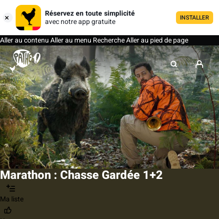
Réservez en toute simplicité
INSTALLER
avec notre app gratuite
Aller au contenu
Aller au menu
Recherche
Aller au pied de page
Marathon : Chasse Gardée 1+2
Ma liste