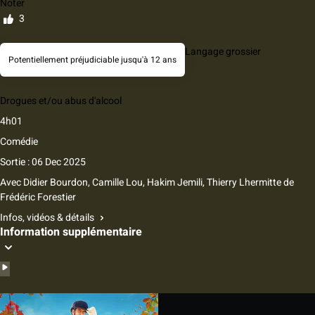
Noter
3
Langage grossier
Potentiellement préjudiciable jusqu'à 12 ans
Drogues et/ou abus d'alcool
4h01
Comédie
Sortie : 06 Dec 2025
Avec
Didier Bourdon, Camille Lou, Hakim Jemili, Thierry Lhermitte
de
Frédéric Forestier
Infos, vidéos & détails
Information supplémentaire