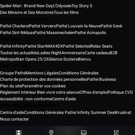
Spider-Man : Brand New Day
L'Odyssée
Toy Story 5
Des Minions et Des Monstres
Tous les films
Cinémas dans vos villes
Pathé Charleroi
Pathé Verviers
Pathé Louvain-la-Neuve
Pathé Genk
Pathé Sint-Niklaas
Pathé Maasmechelen
Pathé Acinapolis
À PROPOS
Pathé Infinity
Pathé Star
IMAX
4DX
Pathé Selected
Relax Seats
Toutes les actualités
Ladies Night
Anniversaire
Carte cadeau
B2B
Metropolitan Opera 25/26
Séance Scolaire
Bienvu
LIENS UTILES
Groupe Pathé
Mentions Légales
Conditions Générales
Charte de protection des données personnelles
Pathé Business
Plan du site
Paramétrer vos cookies
Réglement intérieur Bien vivre votre séance
Offres d'emploi
Politique CVD
Accessibilité : non conforme
Centre d'aide
VOUS AVEZ DES QUESTIONS ?
Centre d'aide
Conditions Générales Pathé Infinity Summer Deal
Kruidvat
Nous contacter
Les Cinémas Pathé Belgique © 2026