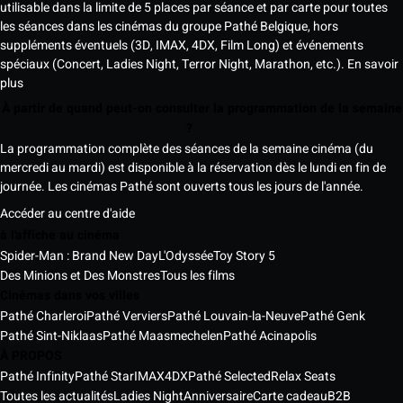
utilisable dans la limite de 5 places par séance et par carte pour toutes
les séances dans les cinémas du groupe Pathé Belgique, hors
suppléments éventuels (3D, IMAX, 4DX, Film Long) et événements
spéciaux (Concert, Ladies Night, Terror Night, Marathon, etc.).
En savoir
plus
À partir de quand peut-on consulter la programmation de la semaine
?
La programmation complète des séances de la semaine cinéma (du
mercredi au mardi) est disponible à la réservation dès le lundi en fin de
journée. Les cinémas Pathé sont ouverts tous les jours de l'année.
Accéder au centre d'aide
à l'affiche au cinéma
Spider-Man : Brand New Day
L'Odyssée
Toy Story 5
Des Minions et Des Monstres
Tous les films
Cinémas dans vos villes
Pathé Charleroi
Pathé Verviers
Pathé Louvain-la-Neuve
Pathé Genk
Pathé Sint-Niklaas
Pathé Maasmechelen
Pathé Acinapolis
À PROPOS
Pathé Infinity
Pathé Star
IMAX
4DX
Pathé Selected
Relax Seats
Toutes les actualités
Ladies Night
Anniversaire
Carte cadeau
B2B