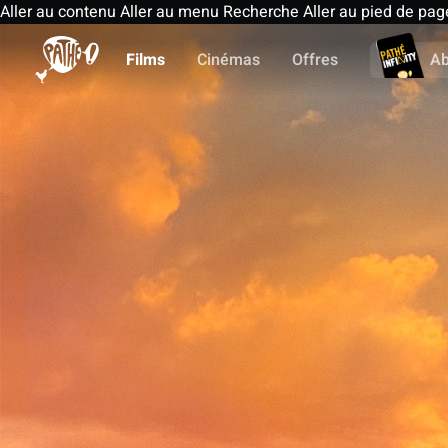
Aller au contenu
Aller au menu
Recherche
Aller au pied de pag
Films
Cinémas
Offres
A