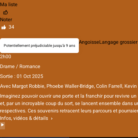
Ma liste
Noter
34
Angoisse
Langage grossier
Potentiellement préjudiciable jusqu'à 9 ans
2h00
Drame / Romance
Sortie : 01 Oct 2025
Avec
Margot Robbie, Phoebe Waller-Bridge, Colin Farrell, Kevin 
Imaginez pouvoir ouvrir une porte et la franchir pour revivre 
et, par un incroyable coup du sort, se lancent ensemble dans un
respectives. Ces souvenirs retracent leurs parcours et pourraien
Infos, vidéos & détails