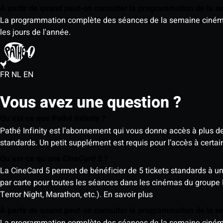
À partir de quand peut-on consulter la programmation de la 
La programmation complète des séances de la semaine cinéma (d
les jours de l'année.
FR
NL
EN
Vous avez une question ?
Qu’est-ce que Pathé Infinity ?
Pathé Infinity est l’abonnement qui vous donne accès à plus d
standards. Un petit supplément est requis pour l’accès à cer
Qu’est-ce qu’une CineCard 5 ?
La CineCard 5 permet de bénéficier de 5 tickets standards à un ta
par carte pour toutes les séances dans les cinémas du groupe
Terror Night, Marathon, etc.).
En savoir plus
À partir de quand peut-on consulter la programmation de la 
La programmation complète des séances de la semaine cinéma (d