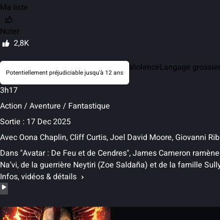
Ma liste
Noter
2,8K
Violence
Langage grossie
Potentiellement préjudiciable jusqu'à 12 ans
3h17
Action / Aventure / Fantastique
Sortie : 17 Dec 2025
Avec
Oona Chaplin, Cliff Curtis, Joel David Moore, Giovanni R
Dans "Avatar : De Feu et de Cendres", James Cameron ramène 
Na’vi, de la guerrière Neytiri (Zoe Saldaña) et de la famille Sull
Infos, vidéos & détails