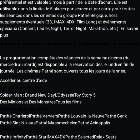
préférentiel et est valable 3 mois à partir de la date d'achat. Elle est
utilisable dans la limite de 5 places par séance et par carte pour toutes
les séances dans les cinémas du groupe Pathé Belgique, hors
suppléments éventuels (3D, IMAX, 4DX, Film Long) et événements
spéciaux (Concert, Ladies Night, Terror Night, Marathon, etc.).
En savoir
plus
À partir de quand peut-on consulter la programmation de la semaine
?
La programmation complète des séances de la semaine cinéma (du
mercredi au mardi) est disponible à la réservation dès le lundi en fin de
journée. Les cinémas Pathé sont ouverts tous les jours de l'année.
Accéder au centre d'aide
à l'affiche au cinéma
Spider-Man : Brand New Day
L'Odyssée
Toy Story 5
Des Minions et Des Monstres
Tous les films
Cinémas dans vos villes
Pathé Charleroi
Pathé Verviers
Pathé Louvain-la-Neuve
Pathé Genk
Pathé Sint-Niklaas
Pathé Maasmechelen
Pathé Acinapolis
À PROPOS
Pathé Infinity
Pathé Star
IMAX
4DX
Pathé Selected
Relax Seats