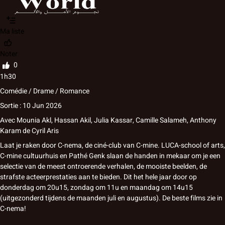
Ma liste
Noter
0
1h30
Comédie / Drame / Romance
Sortie : 10 Jun 2026
Avec
Mounia Akl
,
Hassan Akil
,
Julia Kassar
,
Camille Salameh
,
Anthony
Karam
de
Cyril Aris
Laat je raken door C-nema, de ciné-club van C-mine. LUCA-school of arts,
C-mine cultuurhuis en Pathé Genk slaan de handen in mekaar om je een
selectie van de meest ontroerende verhalen, de mooiste beelden, de
strafste acteerprestaties aan te bieden. Dit het hele jaar door op
donderdag om 20u15, zondag om 11u en maandag om 14u15
(uitgezonderd tijdens de maanden juli en augustus). De beste films zie in
C-nema!