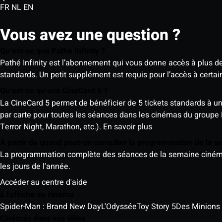
FR
NL
EN
Vous avez une question ?
Qu’est-ce que Pathé Infinity ?
Pathé Infinity est l’abonnement qui vous donne accès à plus d
standards. Un petit supplément est requis pour l’accès à cer
Qu’est-ce qu’une CineCard 5 ?
La CineCard 5 permet de bénéficier de 5 tickets standards à un ta
par carte pour toutes les séances dans les cinémas du groupe
Terror Night, Marathon, etc.).
En savoir plus
À partir de quand peut-on consulter la programmation de la 
La programmation complète des séances de la semaine cinéma (d
les jours de l'année.
Accéder au centre d'aide
à l'affiche au cinéma
Spider-Man : Brand New Day
L'Odyssée
Toy Story 5
Des Minions
Cinémas dans vos villes